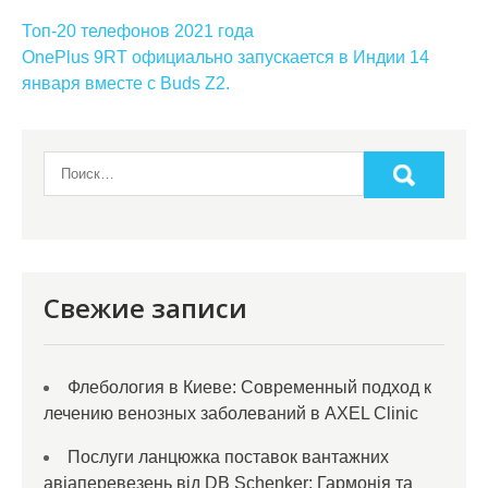
Навигация
Топ-20 телефонов 2021 года
по
OnePlus 9RT официально запускается в Индии 14
января вместе с Buds Z2.
записям
Свежие записи
Флебология в Киеве: Современный подход к
лечению венозных заболеваний в AXEL Clinic
Послуги ланцюжка поставок вантажних
авіаперевезень від DB Schenker: Гармонія та