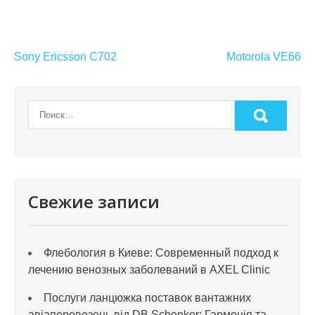
Навигация
Sony Ericsson C702
Motorola VE66
по
записям
Свежие записи
Флебология в Киеве: Современный подход к
лечению венозных заболеваний в AXEL Clinic
Послуги ланцюжка поставок вантажних
авіаперевезень від DB Schenker: Гармонія та