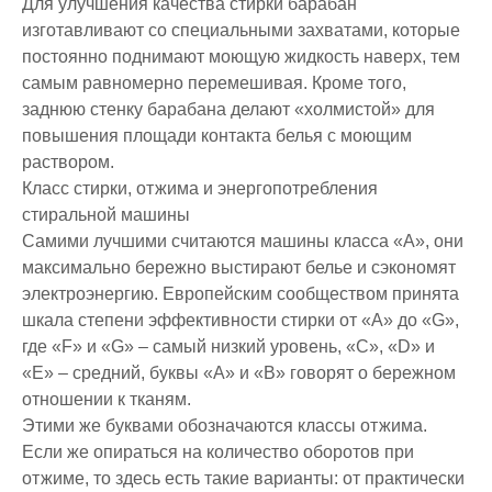
Для улучшения качества стирки барабан
изготавливают со специальными захватами, которые
постоянно поднимают моющую жидкость наверх, тем
самым равномерно перемешивая. Кроме того,
заднюю стенку барабана делают «холмистой» для
повышения площади контакта белья с моющим
раствором.
Класс стирки, отжима и энергопотребления
стиральной машины
Самими лучшими считаются машины класса «A», они
максимально бережно выстирают белье и сэкономят
электроэнергию. Европейским сообществом принята
шкала степени эффективности стирки от «A» до «G»,
где «F» и «G» – самый низкий уровень, «C», «D» и
«E» – средний, буквы «A» и «B» говорят о бережном
отношении к тканям.
Этими же буквами обозначаются классы отжима.
Если же опираться на количество оборотов при
отжиме, то здесь есть такие варианты: от практически