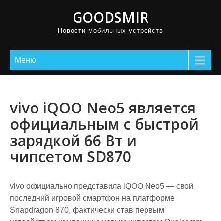
GOODSMIR
Новости мобильных устройств
Меню
vivo iQOO Neo5 является
официальным с быстрой
зарядкой 66 Вт и
чипсетом SD870
vivo официально представила iQOO Neo5 — свой
последний игровой смартфон на платформе
Snapdragon 870, фактически став первым