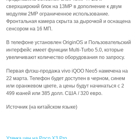
сверхширокий блок на 13MP в дополнение к двум
модулям 2MP ограниченное использование.
Фронтальная камера скрыта за дырочкой и оснащена
сенсором на 16 МП.
В телефоне установлен OriginOS и Пользовательский
интерфейс имеет функции Multi-Turbo 5.0, которые
увеличивают количество оборудования по запросу.
Первая флэш-продажа vivo iQOO Neo5 намечена на
22 марта. Телефон будет доступен в черном, синем
или оранжевом цвете, а цены будут начинаться с 2
499 юаней или 385 долл. США / 320 евро.
Источник (на китайском языке)
Навигация
Утечка цен на Poco X3 Pro