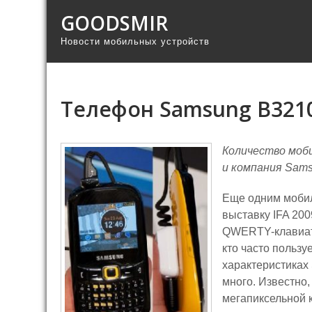
GOODSMIR
Новости мобильных устройств
Телефон Samsung B321
Количество моб
и компания Sam
Еще одним мобил
выставку IFA 20
QWERTY-клавиату
кто часто пользу
характеристиках
много. Известно
мегапиксельной 