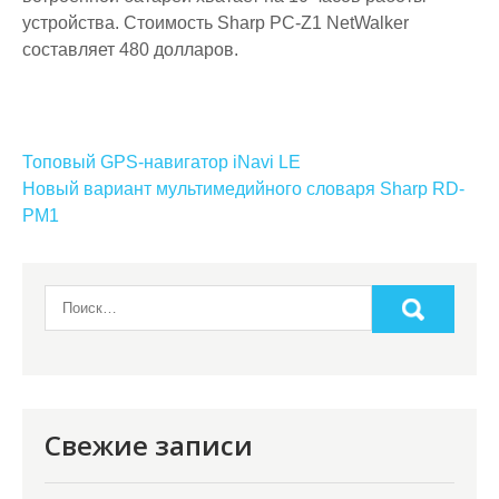
устройства. Стоимость Sharp PC-Z1 NetWalker
составляет 480 долларов.
Навигация
Топовый GPS-навигатор iNavi LE
по
Новый вариант мультимедийного словаря Sharp RD-
PM1
записям
Свежие записи