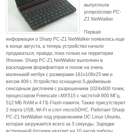
выпустила
устройство PC-
Z1 NetWalker.
Первая
информация о Sharp PC-Z1 NetWalker появилась еще
в конце августа, а теперь устройство начало
продаваться, правда, пока только на территории
Японии. Sharp PC-Z1 NetWalker выполнен в
раскладном формфакторе и похож на очень
маленький нетбук с размерами 161х108х25 мм и
весом 409 г. Устройство оснащено 5-дюймовым
сенсорным дисплеем с разрешением 1024х600 точек,
процессором Freescale i.MX515 с частотой 800 МГц,
512 МБ RAM и 4 ГБ Flash-памяти. Также присутствуют
2 порта USB, Wi-Fi и слот microSDHC. Работает Sharp
PC-Z1 NetWalker под управлением ОС Linux Ubuntu,
которая загружается всего за 3 секунды. Зарядки
встроенной батареи хватает на 10 часов работы