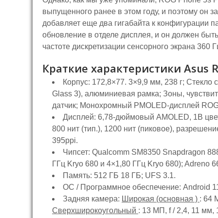
выпущенного ранее в этом году, и поэтому он з
добавляет еще два гигабайта к конфигурации п
обновление в отделе дисплея, и он должен быт
частоте дискретизации сенсорного экрана 360 Г
Краткие характеристики Asus R
Корпус:
172,8×77. 3×9,9 мм, 238 г; Стекло с
Glass 3), алюминиевая рамка; Зоны, чувстви
датчик; Монохромный PMOLED-дисплей ROG V
Дисплей:
6,78-дюймовый AMOLED, 1B цвето
800 нит (тип.), 1200 нит (пиковое), разрешен
395ppi.
Чипсет:
Qualcomm SM8350 Snapdragon 888+ 
ГГц Kryo 680 и 4×1,80 ГГц Kryo 680); Adreno 6
Память:
512 ГБ 18 ГБ; UFS 3.1.
ОС / Программное обеспечение:
Android 1
Задняя камера:
Широкая (основная )
: 64 
Сверхширокоугольный
: 13 МП, f / 2,4, 11 мм,