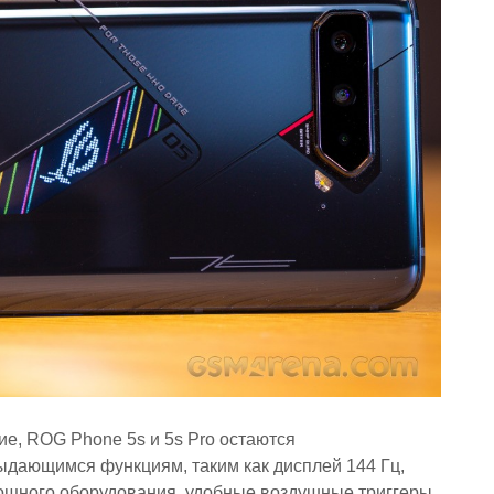
ие, ROG Phone 5s и 5s Pro остаются
дающимся функциям, таким как дисплей 144 Гц,
ощного оборудования, удобные воздушные триггеры,