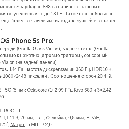
аменяет Snapdragon 888 на вариант с плюсом и
амяти, увеличиваясь до 18 ГБ. Также есть небольшое
ь еще более отзывчивым благодаря лучшей в отрасли
ц.
OG Phone 5s Pro:
переди (Gorilla Glass Victus), заднее стекло (Gorilla
тельные к нажатию (игровые триггеры), сенсорный
ision (на задней панели).
в, 144 Гц, частота дискретизации 360 Гц, HDR10 +,
ие 1080×2448 пикселей , Соотношение сторон 20,4: 9,
5G (5 нм): Octa-core (1×2,99 ГГц Kryo 680 и 3×2,42
60.
1, ROG UI.
МП, f / 1,8, 26 мм, 1 / 1,73 дюйма, 0,8 мкм, PDAF;
 125˚;
Макро
: 5 МП, f / 2,0.