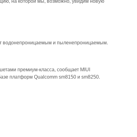
цию, на которой мы, возможно, увидим новую
дет водонепроницаемым и пыленепроницаемым.
базе платформ Qualcomm sm8150 и sm8250.