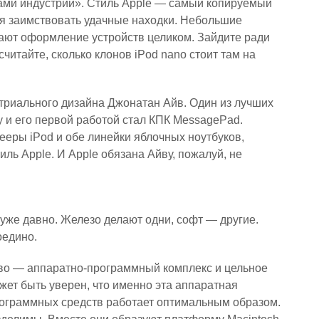
нами индустрии». Стиль Apple — самый копируемый
ся заимствовать удачные находки. Небольшие
ают оформление устройств целиком. Зайдите ради
читайте, сколько клонов iPod nano стоит там на
стриального дизайна Джонатан Айв. Один из лучших
у и его первой работой стал КПК MessagePad.
ееры iPod и обе линейки яблочных ноутбуков,
ь Apple. И Apple обязана Айву, пожалуй, не
уже давно. Железо делают одни, софт — другие.
оедино.
тво — аппаратно-программный комплекс и цельное
жет быть уверен, что именно эта аппаратная
ограммных средств работает оптимальным образом.