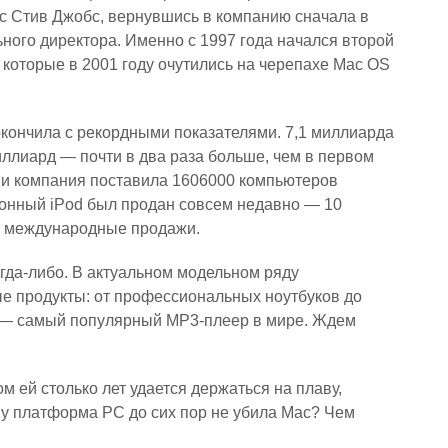
с Стив Джобс, вернувшись в компанию сначала в
ьного директора. Именно с 1997 года начался второй
, которые в 2001 году очутились на черепахе Mac OS
окончила с рекордными показателями. 7,1 миллиарда
ллиард — почти в два раза больше, чем в первом
ени компания поставила 1606000 компьютеров
ионный iPod был продан совсем недавно — 10
ли международные продажи.
огда-либо. В актуальном модельном ряду
ые продукты: от профессиональных ноутбуков до
d — самый популярный MP3-плеер в мире. Ждем
м ей столько лет удается держаться на плаву,
ему платформа PC до сих пор не убила Mac? Чем