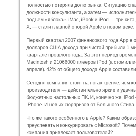
полностью потеряла долю рынка. Ситуацию спа
должности консультанта, а затем — исполнител
подъем «яблока». iMac, iBook и iPod — три кита
X, — стали главной опорой Apple в новом веке.
Первый квартал 2007 финансового года Apple 
долларов США дохода при чистой прибыли 1 ми
квартале прошлого года. За этот период врем
Macintosh и 21066000 плееров iPod (а стомилл
апреля). 42% от общего дохода Apple состави
Сегодня компания стоит на ногах крепче, чем к
производителя — действительно яркие и удачн
бюджетных настольных ПК. И, конечно же, iPo
iPhone. И новых сюрпризов от Большого Стива.
Что же такого особенного в Apple? Каким образо
преуспевать и конкурировать с Microsoft? Поч
компания привлекает пользователей?