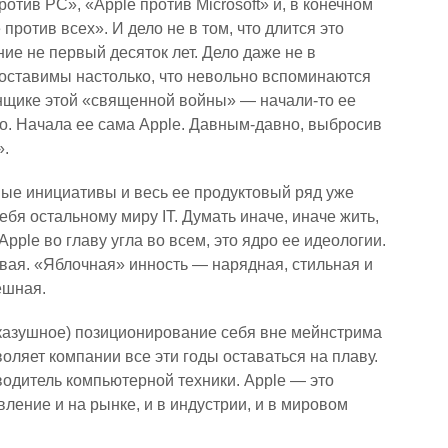
ротив PC», «Apple против Microsoft» и, в конечном
 против всех». И дело не в том, что длится это
ие не первый десяток лет. Дело даже не в
оставимы настолько, что невольно вспоминаются
инщике этой «священной войны» — начали-то ее
но. Начала ее сама Apple. Давным-давно, выбросив
».
ные инициативы и весь ее продуктовый ряд уже
ебя остальному миру IT. Думать иначе, иначе жить,
pple во главу угла во всем, это ядро ее идеологии.
овая. «Яблочная» инность — нарядная, стильная и
ешная.
казушное) позиционирование себя вне мейнстрима
оляет компании все эти годы оставаться на плаву.
водитель компьютерной техники. Apple — это
вление и на рынке, и в индустрии, и в мировом