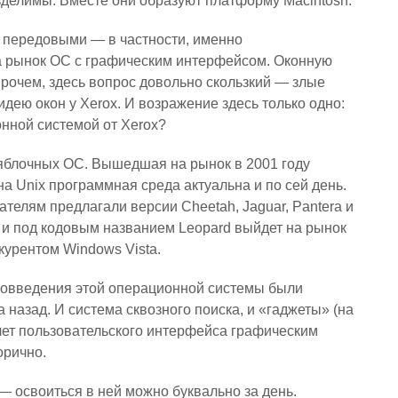
зделимы. Вместе они образуют платформу Macintosh.
 передовыми — в частности, именно
а рынок ОС с графическим интерфейсом. Оконную
прочем, здесь вопрос довольно скользкий — злые
идею окон у Xerox. И возражение здесь только одно:
онной системой от Xerox?
яблочных ОС. Вышедшая на рынок в 2001 году
а Unix программная среда актуальна и по сей день.
ателям предлагали версии Cheetah, Jaguar, Pantera и
5 и под кодовым названием Leopard выйдет на рынок
курентом Windows Vista.
ововведения этой операционной системы были
 назад. И система сквозного поиска, и «гаджеты» (на
чет пользовательского интерфейса графическим
орично.
 освоиться в ней можно буквально за день.