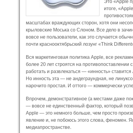
Это «Apple п
итоге, «Apple
противостоян
масштабах враждующих сторон, хотя они несоп
крыловские Моська со Слоном. Все дело в зач
вовсе не пользователи, как это случается обыч
почти краснооктябрьский лозунг «Think Different
Вся маркетинговая политика Apple, все реклам
более 20 лет строятся на противопоставлении с
работать и развлекаться — «инность» ставится A
Но инность эта — не андеграундная, не линукс
нарочито простая. И оттого — коммерчески усп
Впрочем, демонстративное (а местами даже по
— вовсе не единственный фактор, который позв
Apple — это немного больше, чем просто произ
явление и, не побоюсь этого слова, феномен. Я
медиапространстве.