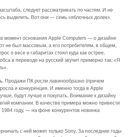
масштаба, следует рассматривать по частям. И не
есь выделить. Вот они — семь «яблочных долек».
в момент основания Apple Computers — о дизайне
тот не был массовым, а его потребителям, в общем,
рос о весе и габаритах стоял куда как острее.
бса в переводе на русский звучит примерно так: «Я
ть».
сь. Продажи ПК росли лавинообразно (причем
росла и конкуренция. И именно тогда в Apple
учше, будут лучше и покупать. Внимание к дизайну
тегий компании. В качестве примера можно привести
1984 году, — на фоне конкурентов новинка
рничать с ней может только Sony. За последние годы