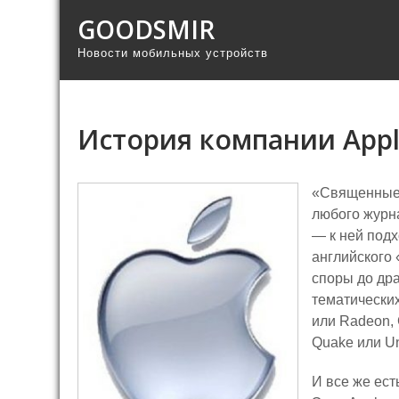
GOODSMIR
Новости мобильных устройств
История компании App
«Священные 
любого журна
— к ней подх
английского 
споры до др
тематических
или Radeon, C
Quake или Un
И все же ест