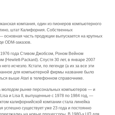
иканская компания, один из пионеров компьютерного
ртино, штат Калифорния. Собственных
— основная часть продукции выпускается на крупных
иде ODM-заказов.
 1976 года Стивом Джобсом, Роном Вейном
 (Hewlett-Packard). Спустя 30 лет, в январе 2007
него исчезло. Кстати, по легенде (а их за все эти
странное для компьютерной фирмы название было
ться выше Atari в телефонном справочнике.
на молодом рынке персональных компьютеров — и
s, Lisa и Lisa II, выпущенные с 1978 по 1984 год, —
ктом калифорнийской компании стала линейка
ая успешно существует уже 23 года и постоянно
переезжали» на новые процессоры. В 1980-х ЦП для