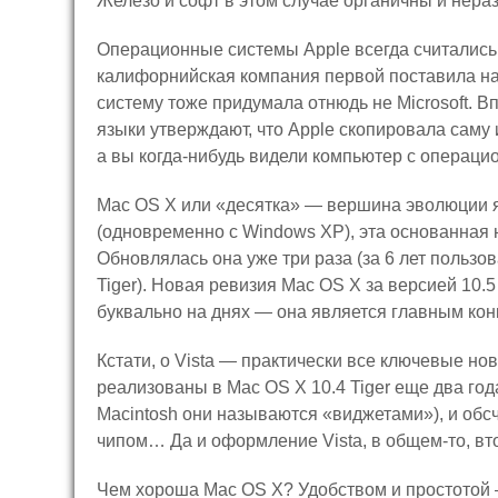
Железо и софт в этом случае органичны и нера
Операционные системы Apple всегда считались
калифорнийская компания первой поставила н
систему тоже придумала отнюдь не Microsoft. В
языки утверждают, что Apple скопировала саму 
а вы когда-нибудь видели компьютер с операци
Mac OS X или «десятка» — вершина эволюции 
(одновременно с Windows XP), эта основанная н
Обновлялась она уже три раза (за 6 лет пользов
Tiger). Новая ревизия Mac OS X за версией 10.
буквально на днях — она является главным кон
Кстати, о Vista — практически все ключевые н
реализованы в Mac OS X 10.4 Tiger еще два года
Macintosh они называются «виджетами»), и обс
чипом… Да и оформление Vista, в общем-то, вт
Чем хороша Mac OS Х? Удобством и простотой —