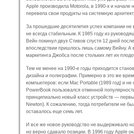
Apple производила Motorola, в 1990-х и начале
перевела свои продукты на системную архитекту
За прошедшие десятилетия успех компании не 
не всегда стабильным. К 1985 году из руководя
Вейн покинул двух Стивов спустя 12 дней посл
впоследствии пришлось лишь самому Вейну. А в
маркетинга Джобса после стольких лет их пло
Тем не менее на 1990-е годы приходится стано
дизайна и полиграфии. Примерно в это же врем
компьютеров: если Mac Portable (1989 год) и н
PowerBook пользовался отменной популярность
принципиально новый класс устройств — первы
Newton). К сожалению, тогда потребители не б
оставалось еще семь лет.
И все же новое руководство не выдерживало нап
но верно сдавало позиции. В 1996 году Apple ок