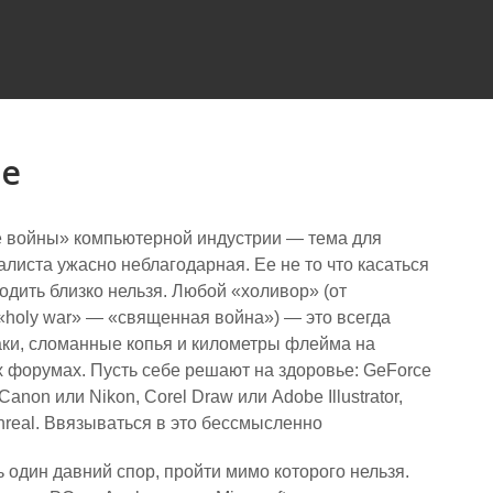
le
войны» компьютерной индустрии — тема для
листа ужасно неблагодарная. Ее не то что касаться
одить близко нельзя. Любой «холивор» (от
«holy war» — «священная война») — это всегда
аки, сломанные копья и километры флейма на
 форумах. Пусть себе решают на здоровье: GeForce
anon или Nikon, Corel Draw или Adobe Illustrator,
real. Ввязываться в это бессмысленно
ь один давний спор, пройти мимо которого нельзя.