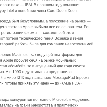
 нового века — IBM. В прошлом году компания
ру Intel и новейшие чипы Core Duo и Xeon.
всегда был безусловным, а положение на рынке —
щего состава Apple выбыли все ее основатели. Рон
е регистрации фирмы — сожалеть об этом
от потеря технического гения Возняка и гения
дотворной работы была для компании невосполнимой.
вление Macintosh как ведущей платформы для
я Apple пробует себя на рынке мобильных
е стал «бомбой», то выпущенный два года спустя
ю. А в 1993 году компания представила
й в мире КПК под названием MessagePad (проект
ыли готовы принять эту идею — до «бума PDA»
ора конкурентов во главе с Microsoft и медленно,
азалась на грани банкротства и практически