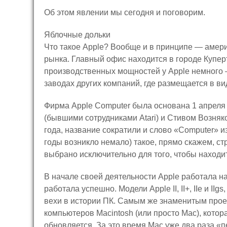
Об этом явлении мы сегодня и поговорим.
Яблочные дольки
Что такое Apple? Вообще и в принципе — амер
рынка. Главный офис находится в городе Купе
производственных мощностей у Apple немного 
заводах других компаний, где размещается в в
Фирма Apple Computer была основана 1 апреля
(бывшими сотрудниками Atari) и Стивом Возняком
года, название сократили и слово «Computer» из 
годы возникло немало) такое, прямо скажем, 
выбрано исключительно для того, чтобы находи
В начале своей деятельности Apple работала 
работала успешно. Модели Apple II, II+, IIe и IIg
вехи в истории ПК. Самым же знаменитым прое
компьютеров Macintosh (или просто Mac), котор
обновляется. За это время Mac уже два раза «