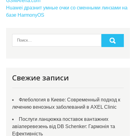
по
GSMArena.com
Huawei дразнит умные очки со сменными линзами на
записям
базе HarmonyOS
Свежие записи
Флебология в Киеве: Современный подход к
лечению венозных заболеваний в AXEL Clinic
Послуги ланцюжка поставок вантажних
авіаперевезень від DB Schenker: Гармонія та
Ефективність