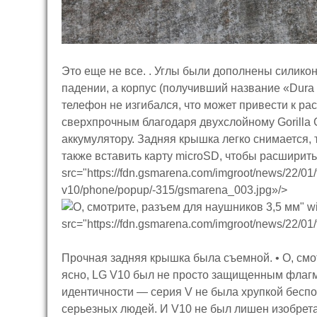
Это еще не все. . Углы были дополнены силик
падении, а корпус (получивший название «Dura 
телефон не изгибался, что может привести к ра
сверхпрочным благодаря двухслойному Gorilla G
аккумулятору. Задняя крышка легко снимается, 
также вставить карту microSD, чтобы расширит
src="https://fdn.gsmarena.com/imgroot/news/22/01/
v10/phone/popup/-315/gsmarena_003.jpg»/>
Прочная задняя крышка была съемной. • О, смо
ясно, LG V10 был не просто защищенным флагм
идентичности — серия V не была хрупкой беспо
серьезных людей. И V10 не был лишен изобрета