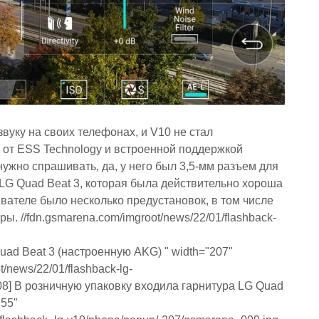
вуку на своих телефонах, и V10 не стал
 от ESS Technology и встроенной поддержкой
ужно спрашивать, да, у него был 3,5-мм разъем для
LG Quad Beat 3, которая была действительно хороша
ателе было несколько предустановок, в том числе
ы. //fdn.gsmarena.com/imgroot/news/22/01/flashback-