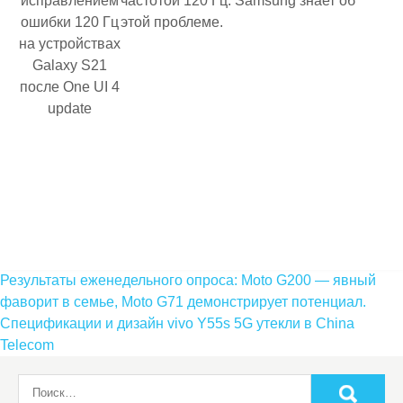
частотой 120 Гц. Samsung знает об
этой проблеме.
Навигация
Результаты еженедельного опроса: Moto G200 — явный
по
фаворит в семье, Moto G71 демонстрирует потенциал.
Спецификации и дизайн vivo Y55s 5G утекли в China
записям
Telecom