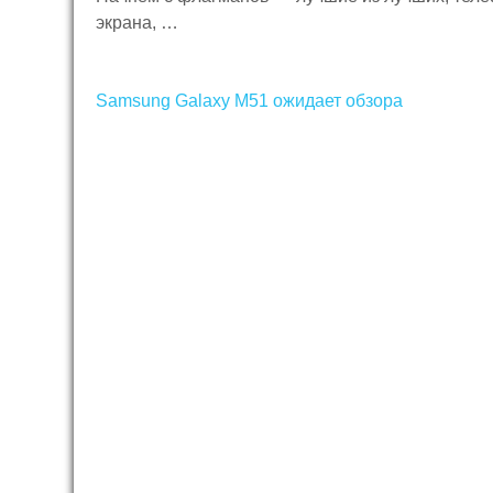
экрана, …
Навигация
Samsung Galaxy M51 ожидает обзора
по
записям