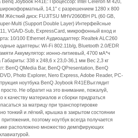
Benq Joybook R41E: Процессор: Intel Celeron M 420,
: широкоформатный, 14,1″ с разрешением 1280 х 800
M Жёсткий диск: FUJITSU MHV2060BH PL (60 GB,
per-Multi (Support Double Layer) Интерфейсные
-11, VGA/D-Sub, ExpressCard, микрофонный вход и
та: 10/100 Ethernet Аудиоадаптер: Realtek ALC260
одные адаптеры: Wi-Fi 802.11b/g, Bluetooth 2.0/EDR
памяти Аккумулятор: ионно-литиевый, 4700 мА*ч
абариты: 338 x 248,6 x 23,0-36,1 мм Вес 2,3 кг
: BenQ QMedia Bar, BenQ QPresentation, BenQ
DVD, Photo Explorer, Nero Express, Adobe Reader, PC-
онструкция ноутбука BenQ Joybook R41EВыглядит
просто. Не обратит на это внимание, пожалуй,
 к качеству материалов и сборки придраться
опасаться за матрицу при транспортировке
но тонкий и лёгкий, крышка в закрытом состоянии
 притяжения, поэтому ноутбук всегда получается
 рамке расположено множество демпфирующих
клавиатурой.