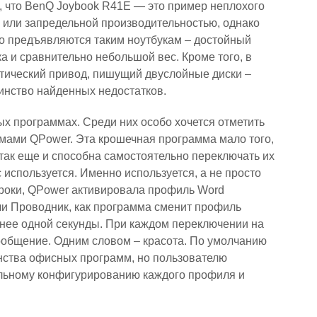
 что BenQ Joybook R41E — это пример неплохого
 или запредельной производительностью, однако
но предъявляются таким ноутбукам – достойный
а и сравнительно небольшой вес. Кроме того, в
оптический привод, пишущий двуслойные диски –
нство найденных недостатков.
ых программах. Среди них особо хочется отметить
мами QPower. Эта крошечная программа мало того,
так еще и способна самостоятельно переключать их
с используется. Именно используется, а не просто
троки, QPower активировала профиль Word
или Проводник, как программа сменит профиль
нее одной секунды. При каждом переключении на
ообщение. Одним словом – красота. По умолчанию
ства офисных программ, но пользователю
льному конфигурированию каждого профиля и