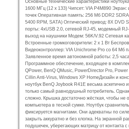
Основные технические характеристики ноутбука 
1600 МГц (12 x 133) Чипсет: VIA P4M890 Экран
точек Оперативная память: 256 Мб DDR2 SDRA
5400 RPM, SATA) Оптический привод: 8X DVD Su
порты: 4хUSB 2.0, сетевой RJ-45, модемный RJ
выход на наушники Модем: 56K/V.92 Сетевая кар
Встроенные громкоговорители: 2 x 1 Вт Беспров
Видеоконтроллер: VIA Unichrome Pro со 64 Мб 
Заявленное время автономной работы: 2,5 часа Г
Программное обеспечение, входящее в комплект
QPower, BenQ QMusic, PowerDirector Pro, Power 
Cillin Anti-Virus, Windows XP HomeДизайн и к
ноутбук BenQ Joybook R41E весьма аскетично и 
только самый равнодушный потребитель. Однако
сложно. Крышка достаточно жёсткая, чтобы не 
компьютера в тесной сумке. Ноутбук сравнитель
фиксируется магнитами. Они адекватны по силе
закрыть аккуратно и без хлопка. На экранной
подушечек, уберегающих матрицу от контакта с 