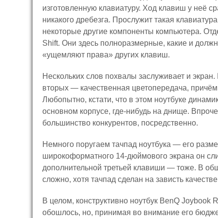
изготовленную клавиатуру. Ход клавиш у неё ср
никакого дребезга. Прослужит такая клавиатура
некоторые другие компоненты компьютера. Отде
Shift. Они здесь полноразмерные, какие и долж
«ущемляют права» других клавиш.
Нескольких слов похвалы заслуживает и экран. 
вторых — качественная цветопередача, причём
Любопытно, кстати, что в этом ноутбуке динами
основном корпусе, где-нибудь на днище. Впрочем,
большинство конкурентов, посредственно.
Немного поругаем тачпад ноутбука — его разме
широкоформатного 14-дюймового экрана он сли
дополнительной третьей клавиши — тоже. В общ
сложно, хотя тачпад сделан на зависть качестве
В целом, конструктивно ноутбук BenQ Joybook 
обошлось, но, принимая во внимание его бюджет