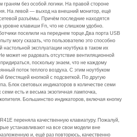
граням без особой логики. На правой стороне
ния. На левой — выход на внешний монитор, ещё
 сетевой разъёмы. Причём последние находятся
а уровне клавиши Fn, что не слишком удобно.
отчики поселили на переднем торце.Два порта USB
опыту могу сказать, что пользователю это способно
й настольной эксплуатации ноутбука в таком их
Не может не радовать отсутствие вентиляционной
придираться, поскольку знаем, что не каждому
нный поток теплого воздуха. С этим ноутбуком
й блестящей кнопкой с подсветкой. По другую
упа. Блок световых индикаторов в количестве семи
 семи есть и весьма экзотичная лампочка,
копителя. Большинство индикаторов, включая кнопку
 R41E переняла качественную клавиатуру. Пожалуй,
рые устанавливают на все свои модели вне
разложенную и, ещё раз повторюсь, качественно