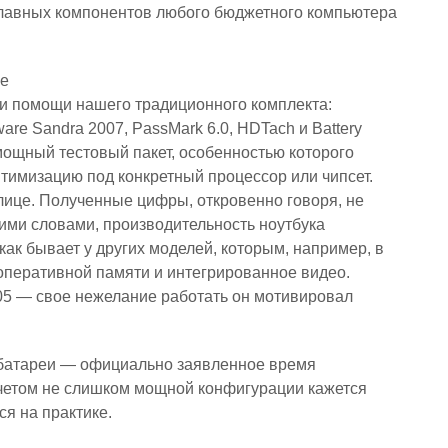
 главных компонентов любого бюджетного компьютера
1e
и помощи нашего традиционного комплекта:
are Sandra 2007, PassMark 6.0, HDTach и Battery
 мощный тестовый пакет, особенностью которого
птимизацию под конкретный процессор или чипсет.
блице. Полученные цифры, откровенно говоря, не
ими словами, производительность ноутбука
ак бывает у других моделей, которым, например, в
оперативной памяти и интегрированное видео.
’05 — свое нежелание работать он мотивировал
 батареи — официально заявленное время
 учетом не слишком мощной конфигурации кажется
я на практике.