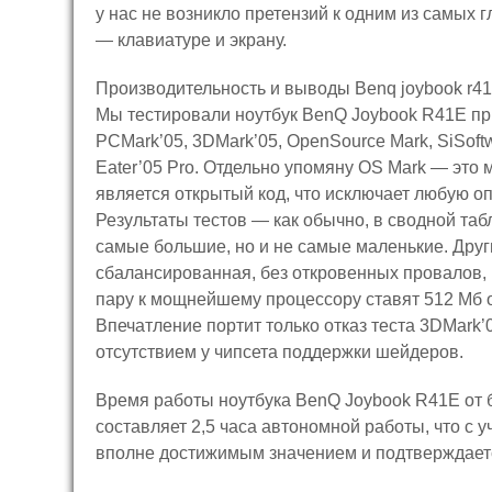
у нас не возникло претензий к одним из самых
— клавиатуре и экрану.
Производительность и выводы Benq joybook r4
Мы тестировали ноутбук BenQ Joybook R41E пр
PCMark’05, 3DMark’05, OpenSource Mark, SiSoftw
Eater’05 Pro. Отдельно упомяну OS Mark — это
является открытый код, что исключает любую о
Результаты тестов — как обычно, в сводной та
самые большие, но и не самые маленькие. Друг
сбалансированная, без откровенных провалов, к
пару к мощнейшему процессору ставят 512 Мб 
Впечатление портит только отказ теста 3DMark
отсутствием у чипсета поддержки шейдеров.
Время работы ноутбука BenQ Joybook R41E от
составляет 2,5 часа автономной работы, что с
вполне достижимым значением и подтверждаетс