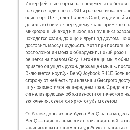
Интерфейсные порты распределены по боковым 
находится один порт USB и разъём блока пита
один порт USB, слот Express Card, модемный и
довольно близко к переднему краю, примерно н
Микрофонный вход и выход на наушники разраб
находятся сзади, да ещё и друг над другом. По 
доставить массу неудобств. Хотя при постоянно
расположении можно обнаружить некий резон. 
решетки на правом боку. К этой вещи мы любим 
приятно ощущать рукой, держащей мышь, постоя
Включается ноутбук BenQ Joybook R41E большо
сторону от неё есть три клавиши быстрого дост
штук разместился на переднем крае. Среди этих
сигнализирующая об активности оптического на
включения, светятся ярко-голубым светом.
От более дорогих ноутбуков BenQ наша модель
BenQ — один из немногих производителей, кото
зависимости от стоимости удобную, правильно 