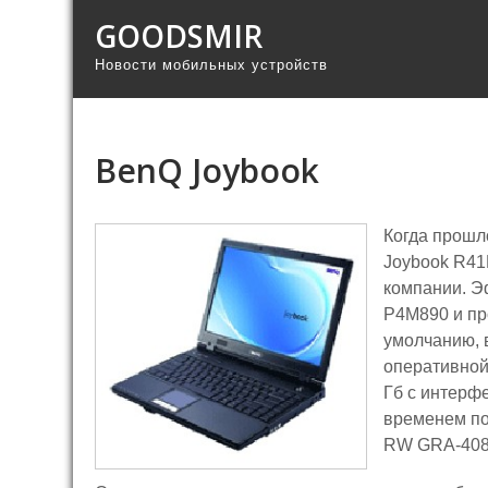
GOODSMIR
Новости мобильных устройств
BenQ Joybook
Когда прошл
Joybook R41
компании. Э
P4M890 и про
умолчанию, 
оперативной
Гб с интерф
временем по
RW GRA-408