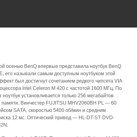
ой осенью BenQ впервые представила ноутбук BenQ
E, его называли самым доступным ноутбуком этой
ффект был достигнут сочетанием редкого чипсета VIA
цессора Intel Celeron M 420 с частотой 1600 МГц. По
в ноутбук установливается только 256 мегабайтов
 памяти. Винчестер FUJITSU MHV2060BH PL — 60
ейсом SATA, скоростью 5400 об/мин и средним
иска 12 мс. Оптический привод — HL-DT-ST DVD-
2N.